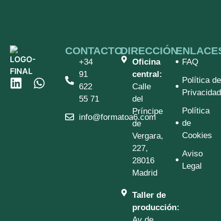
CONTACTO
DIRECCIÓN
ENLACE
+34
Oficina
FAQ
91
central:
Política de
622
Calle
Privacidad
55 71
del
Política
Príncipe
info@formatoa6.com
de
de
Cookies
Vergara,
227,
Aviso
28016
Legal
Madrid
Taller de
producción:
Av de