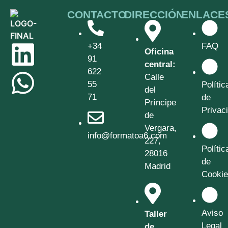
CONTACTO
DIRECCIÓN
ENLACE
+34
FAQ
Oficina
91
central:
622
Calle
55
Polític
del
71
de
Príncipe
Privac
de
Vergara,
info@formatoa6.com
227,
Polític
28016
de
Madrid
Cooki
Aviso
Taller
Legal
de