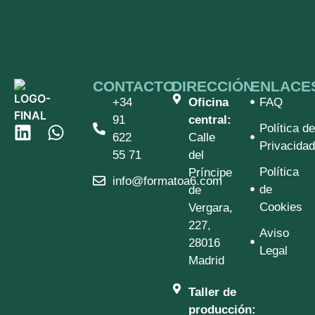
CONTACTO
DIRECCIÓN
ENLACE
+34
Oficina
FAQ
91
central:
Política de
622
Calle
Privacidad
55 71
del
Política
Príncipe
info@formatoa6.com
de
de
Cookies
Vergara,
227,
Aviso
28016
Legal
Madrid
Taller de
producción: